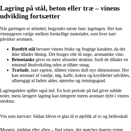
Lagring på stål, beton eller træ – vinens
udvikling fortsætter
Når gæringen er afsluttet, begynder næste fase: lagringen. Her kan
vinmageren vælge mellem forskellige materialer, som hver især
påvirker aromaen.
Rustfrit stål
bevarer vinens friske og frugtige karakter, da det
ikke tillader iltning. Det bruges ofte til unge, aromatiske vine.
Betontanke
giver en mere afrundet struktur, fordi de tillader en
minimal iltudveksling uden at tilføre smag.
Træfade
, især egetræ, tilfører vinens duft nye dimensioner. Her
kan aromaer af vanilje, røg, kaffe, kokos og krydderier udvikles,
afhængigt af fadets alder, størrelse og ristningsgrad.
Lagringstiden spiller også ind. En kort periode på fad giver subtile
noter, mens længere lagring kan integrere træets aromaer dybt i vinens
struktur.
Vin som nærvær: Sådan bliver et glas til et øjeblik af ro og fællesskab
Morgen, middag eller aften – find vinen, der matcher dagens rytme