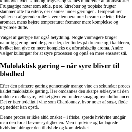
kuldioxid. Men samtidig frigives og skabes hundreder af aromastoffer.
Frugtagtige noter som æble, pære, kirsebær og tropiske frugter
stammer ofte fra estere, der dannes under gæringen. Temperaturen
spiller en afgørende rolle: lavere temperaturer bevarer de lette, friske
aromaer, mens højere temperaturer fremmer mere komplekse og
krydrede dufte.
Valget af gærtype har også betydning. Nogle vinmagere bruger
naturlig gæring med de gærceller, der findes på druerne og i kælderen,
hvilket kan give en mere kompleks og uforudsigelig aroma. Andre
vælger kulturgær for at styre processen og opnå en mere ensartet stil.
Malolaktisk gæring – når syre bliver til
blødhed
Efter den primære gæring gennemgår mange vine en sekundær proces
kaldet malolaktisk gæring. Her omdannes den skarpe æblesyre til den
mildere mælkesyre, hvilket giver en rundere smag og nye duftnuancer.
Det er især tydeligt i vine som Chardonnay, hvor noter af smør, fløde
og nødder kan opstå.
Denne proces er ikke altid ønsket – i friske, sprøde hvidvine undgår
man den for at bevare syrligheden. Men i rødvine og fadlagrede
hvidvine bidrager den til dybde og kompleksitet.