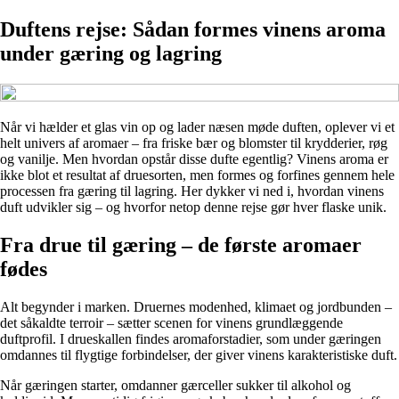
Duftens rejse: Sådan formes vinens aroma
under gæring og lagring
Når vi hælder et glas vin op og lader næsen møde duften, oplever vi et
helt univers af aromaer – fra friske bær og blomster til krydderier, røg
og vanilje. Men hvordan opstår disse dufte egentlig? Vinens aroma er
ikke blot et resultat af druesorten, men formes og forfines gennem hele
processen fra gæring til lagring. Her dykker vi ned i, hvordan vinens
duft udvikler sig – og hvorfor netop denne rejse gør hver flaske unik.
Fra drue til gæring – de første aromaer
fødes
Alt begynder i marken. Druernes modenhed, klimaet og jordbunden –
det såkaldte terroir – sætter scenen for vinens grundlæggende
duftprofil. I drueskallen findes aromaforstadier, som under gæringen
omdannes til flygtige forbindelser, der giver vinens karakteristiske duft.
Når gæringen starter, omdanner gærceller sukker til alkohol og