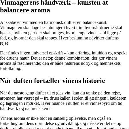
Vinmagerens håndværk – kunsten at
balancere aroma
At skabe en vin med en harmonisk duft er en balancekunst.
Vinmageren skal tage beslutninger i hvert trin: hvornår druerne skal
høstes, hvilken gær der skal bruges, hvor længe vinen skal ligge på
fad, og hvornår den skal tappes. Hver beslutning påvirker duftens
rejse.
Der findes ingen universel opskrift – kun erfaring, intuition og respekt
for druens natur. Det er netop denne kombination, der gør vinens
aroma så fascinerende: den er både naturens udtryk og menneskets
fortolkning.
Når duften fortæller vinens historie
Når du næste gang dufter til et glas vin, kan du tænke på den rejse,
aromaen har været på – fra drueskallen i solen til gæringen i kælderen
og lagringen i mørket. Hver nuance i duften er et vidnesbyrd om tid,
håndværk og naturens kemi.
Vinens aroma er ikke blot en sanselig oplevelse, men også en
fortælling om dens oprindelse og udvikling. Og måske er det netop
derfor, vi bliver ved med at vende tilbage til glasset – for at opdage nye