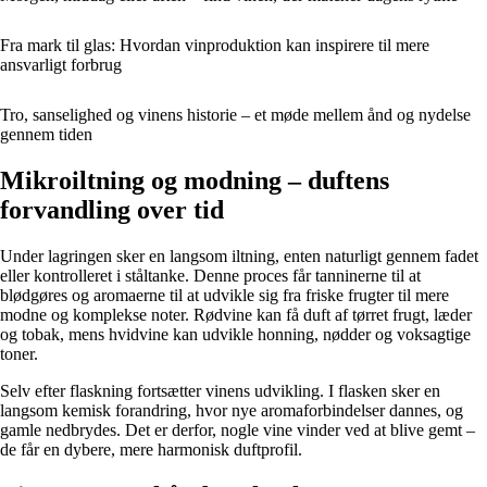
Fra mark til glas: Hvordan vinproduktion kan inspirere til mere
ansvarligt forbrug
Tro, sanselighed og vinens historie – et møde mellem ånd og nydelse
gennem tiden
Mikroiltning og modning – duftens
forvandling over tid
Under lagringen sker en langsom iltning, enten naturligt gennem fadet
eller kontrolleret i ståltanke. Denne proces får tanninerne til at
blødgøres og aromaerne til at udvikle sig fra friske frugter til mere
modne og komplekse noter. Rødvine kan få duft af tørret frugt, læder
og tobak, mens hvidvine kan udvikle honning, nødder og voksagtige
toner.
Selv efter flaskning fortsætter vinens udvikling. I flasken sker en
langsom kemisk forandring, hvor nye aromaforbindelser dannes, og
gamle nedbrydes. Det er derfor, nogle vine vinder ved at blive gemt –
de får en dybere, mere harmonisk duftprofil.